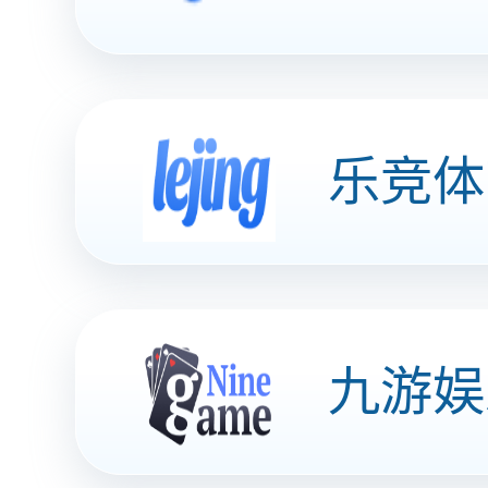
星空体育平台官
身份认证层
双因子验证
行为识别
通过设备指纹识别、人机验证等方式，全面阻挡
非法访问尝试。