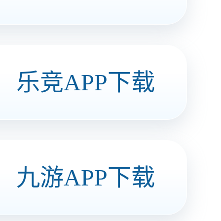
作与隐私保护，力
异常防控层
AI监控
风控预警
系统实时分析登录频率、操作路径等指标，提前
发现可疑行为并及时响应。