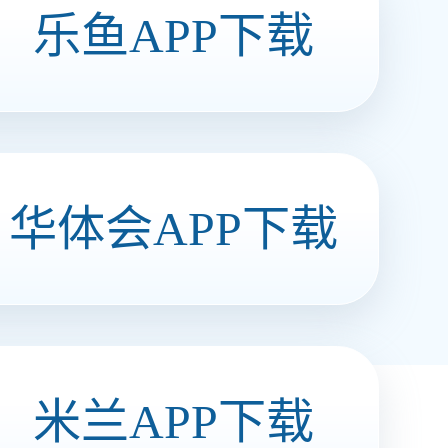
互动内容
提供多种媒体形式如图文、短视频、集锦回顾，
提升星空体育平台官方网站 的平台使用粘性与用
户参与感。