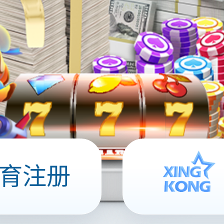
站式的信息服务提供商。从实时数据同步到安全机
站始终致力于为全球用户带来可靠、高效、便捷的
双重加密
覆盖全球体育赛事
SL 安全协议与
每天更新数千场全球热门体育与电
平台
对用户信息及操作
子竞技赛事，包括英超、NBA、
数据
密处理，打造一个
LOL、羽毛球、F1 等，涵盖主流
应迅
明的体育数据平
与小众赛事，内容全面、分类清
流
。
晰。