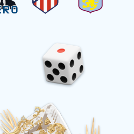
育数据平台
生态平台，聚焦全球体育
星空体育平台官方网站用
制运营，平台数据透明、交易流程规范，长期
系统，持续服务全球数百万用户，树立良好品