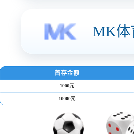
星空
2023年12月20日 · App v5.4.0
世界杯期间数据展示全面提速
升级数据缓存方案，应对多场赛事同时加载时
对球员动态与进球动画进行了流畅度优化，适
新增“精彩回看”模块，重点赛事集锦支持一键
2023年11月2日 · App v5.3.6
电竞赛事专属页上线，强化交互体验