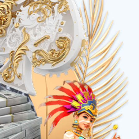
驱动
断迭代功能细节与视觉交互体验，结合 AI 智
户提供精准内容分发与个性化推荐，增强整体
方网站？