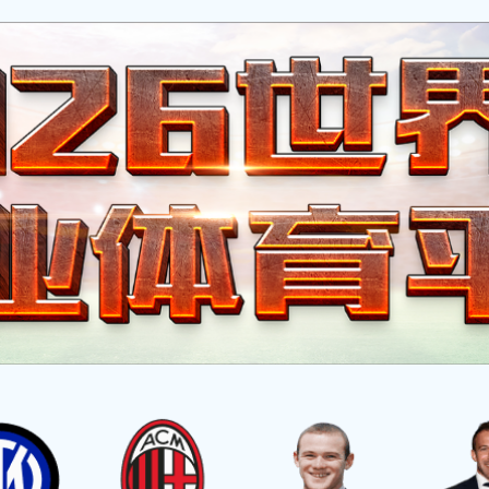
全天更新 ·
星
实时同步
无论您身在何处，
星空体育
清、稳定的观赛体验。
下载客户端
网页