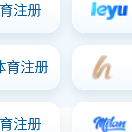
赛事专题
整合重要赛事专题页、球队档案与图文集锦，适
合深入了解比赛背景与阵容走势。