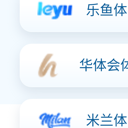
电竞频道
热门电竞赛事全覆盖，支持边看边聊功能，打造
专属电竞内容互动专区。