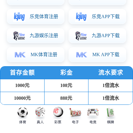
2026-06-12 15:04
43 次阅读
首页
/
体育资讯
在当今足坛，天才少年层出不穷的背景下，五大联赛
的进球纪录不断被年轻球员刷新。从姆巴佩到亚马
尔，这些名字一次次将“最年轻”的标签钉在足球史的
丰碑上。如今，随着巴西新星恩德里克在皇家马德里
的强势崛起，关于他能否在未来登陆意甲并改写该联
赛最年轻进球纪录的讨论，正成为球迷与媒体关注的
焦点。