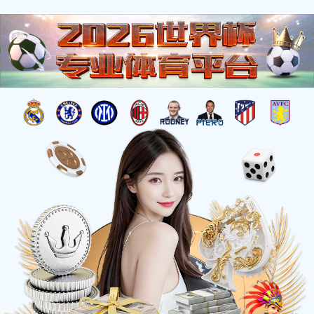
注册入口
全天更新 ·
星空体育平台官
方网站
赛事实时同步
无论您身在何处，
星空体育平台官方网站APP
为您
带来高速、高清、稳定的观赛体验。
下载客户端
网页端访问