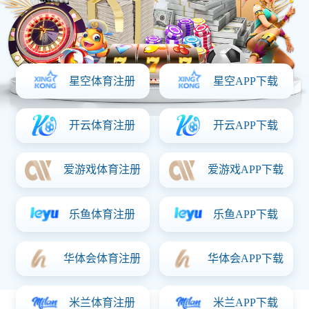
世界杯，中国男篮国家队12人名单
预测公布，庞峥麟赵维伦两人入选