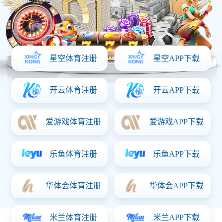
莫兰特复出后灰熊战绩不佳，下赛
季该交易谁补强？